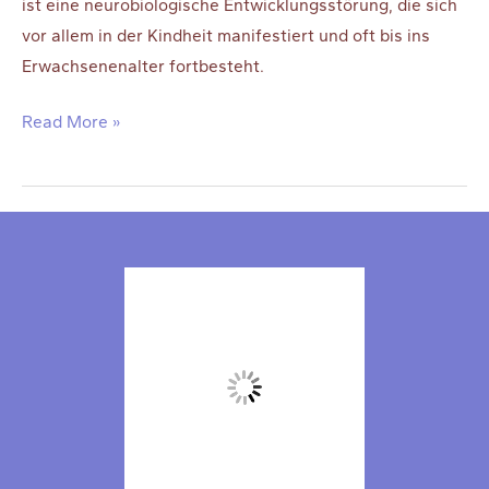
ist eine neu­ro­bio­lo­gi­sche Ent­wick­lungs­stö­rung, die sich
vor allem in der Kind­heit mani­fes­tiert und oft bis ins
Erwach­se­nen­al­ter fortbesteht.
Mögliche
Read More »
Zusammenhänge
von
ADHS
und
Essstörungen:
Gemeinsamkeiten,
Herausforderungen
und
Unterstützungsmöglichkeiten