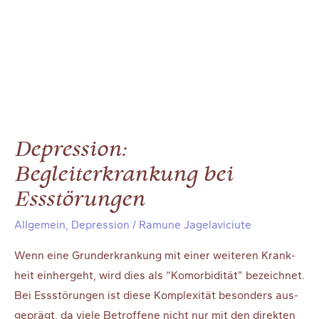
Depression:
Begleiterkrankung bei
Essstörungen
Allgemein
,
Depression
/
Ramune Jagelaviciute
Wenn eine Grund­er­kran­kung mit einer wei­te­ren Krank­
heit ein­her­geht, wird dies als “Kom­or­bi­di­tät” bezeich­net.
Bei Ess­stö­run­gen ist die­se Kom­ple­xi­tät beson­ders aus­
ge­prägt, da vie­le Betrof­fe­ne nicht nur mit den direk­ten