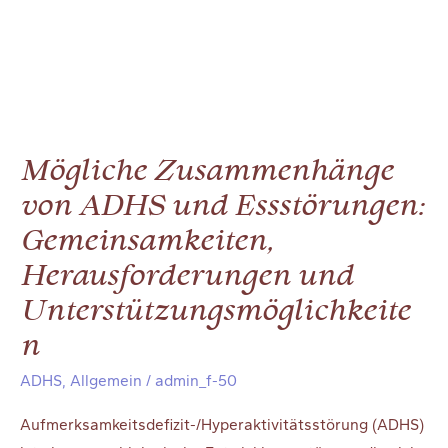
Mögliche Zusammenhänge
von ADHS und Essstörungen:
Gemeinsamkeiten,
Herausforderungen und
Unterstützungsmöglichkeite
n
ADHS
,
Allgemein
/
admin_f-50
Auf­merk­sam­keits­de­fi­zit-/Hy­per­ak­ti­vi­täts­stö­rung (ADHS)