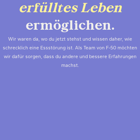
erfülltes
Leben
ermöglichen.
Wir waren da, wo du jetzt stehst und wis­sen daher, wie
schreck­lich eine Ess­stö­rung ist. Als Team von F‑50 möch­ten
wir dafür sor­gen, dass du ande­re und bes­se­re Erfah­run­gen
machst.